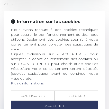
viols et d’agressions sexuelles.
Lire la suite
Information sur les cookies
Nous avons recours à des cookies techniques
pour assurer le bon fonctionnement du site, nous
utilisons également des cookies soumis à votre
consentement pour collecter des statistiques de
visite.
Cliquez ci-dessous sur « ACCEPTER » pour
accepter le dépôt de l'ensemble des cookies ou
EN CORRÈZE, LA DÉRIVE SECTAIRE DU
sur « CONFIGURER » pour choisir quels cookies
"DRUIDE" ROGER SURIN ET SES
nécessitant votre consentement seront déposés
ESCLAVES SEXUELLES
(cookies statistiques), avant de continuer votre
visite du site.
Presse
Plus d'informations
Presse
/
Affaire du druide
Le 12 octobre dernier, la gendarmerie
interpellait un homme dans une grande
CONFIGURER
REFUSER
m...
ACCEPTER