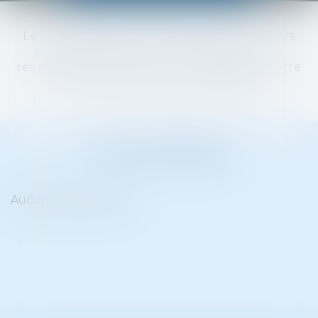
Le Cabinet Picotin Avocats recrute ! Vous
pouvez parcourir ici nos annonces de
recrutement et postuler en déposant votre
CV via le formulaire ci-dessous :
LES OFFRES
Aucun article trouvé