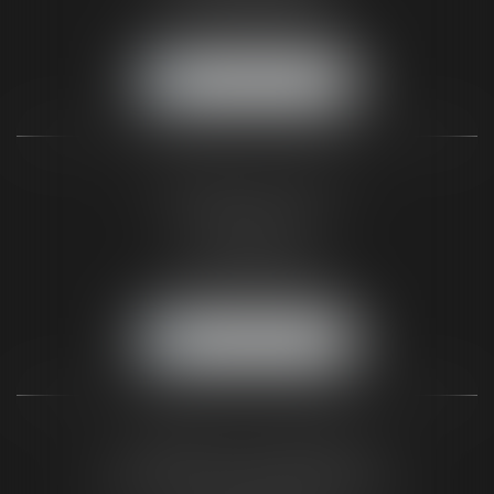
Fax :
05 56 44 46 94
NOUS LOCALISER
CABINET DE PARIS
2, Rue de Poissy
75005 Paris
Tél :
01 44 32 00 40
Fax :
05 56 44 46 94
NOUS LOCALISER
CABINET DU BLAYAIS
62 A avenue de la République
33820 SAINT-CIERS-SUR-GIRONDE