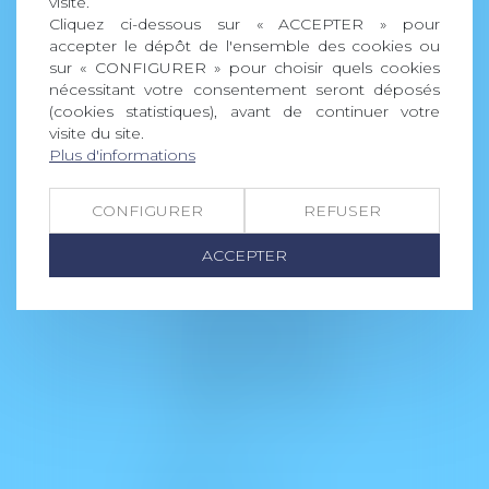
visite.
maximum : 5Mo par
Cliquez ci-dessous sur « ACCEPTER » pour
fichier
accepter le dépôt de l'ensemble des cookies ou
sur « CONFIGURER » pour choisir quels cookies
CODE DE
nécessitant votre consentement seront déposés
VÉRIFICATION
(cookies statistiques), avant de continuer votre
visite du site.
Plus d'informations
UTILISATION DES
CONFIGURER
REFUSER
DONNÉES
J'accepte que les
ACCEPTER
informations saisies
soient traitées
informatiquement par
PICOTIN AVOCATS et
l'hébergeur du présent
site dans le cadre de ma
demande et de la
relation avec PICOTIN
AVOCATS qui peut en
découler.