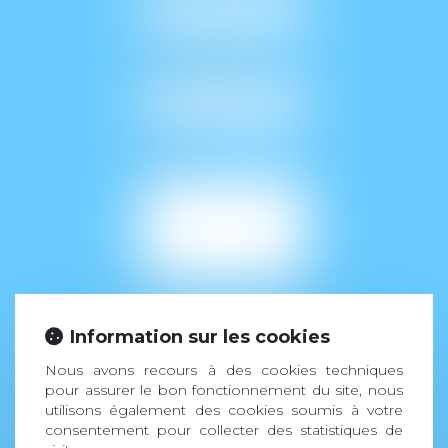
POSTE SOUHAITÉ
MESSAGE
CV
Information sur les cookies
Nous avons recours à des cookies techniques
pour assurer le bon fonctionnement du site, nous
Fichiers autorisés :
utilisons également des cookies soumis à votre
jpg, jpeg, png, doc,
consentement pour collecter des statistiques de
docx, pdf, zip - Poids