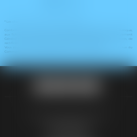
Envoyer
* Les champs suivis d'un astérisque sont obligatoires.
Conformément à la loi n°78-17 du 6 janvier 1978 modifiée relative à l'informatique,
aux fichiers et aux libertés, et au règlement européen 2016/679, dit Règlement
Général sur la Protection des Données (RGPD), vous disposez d'un droit d'accès, de
rectification, de suppression des informations qui vous concernent.
Vous pouvez exercer vos droits en vous adressant à : PICOTIN AVOCATS, 35 rue du
Commandant Arnould, 33000 BORDEAUX - Tel : +33 5 56 48 66 00
SELARL PICOTIN AVOCATS
96 rue du tondu
33000 BORDEAUX
Tél :
05 56 48 66 00