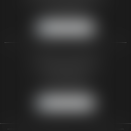
Tél :
05 56 48 66 00
Fax :
05 56 44 46 94
NOUS LOCALISER
CABINET DE BIGANOS
120 Avenue de la Côte d'Argent
33380 BIGANOS
(Entrée par la Rue Pasteur)
Tél :
05 56 48 66 00
Fax :
05 56 44 46 94
NOUS LOCALISER
ACCUEIL
L'ÉQUIPE
DOMAINES D'INTERVENTIONS
AUTRES COMPÉTENCES
COURS