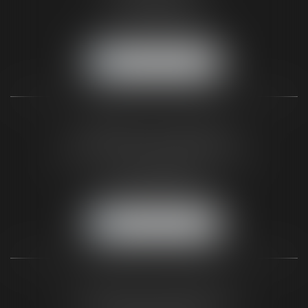
Tél :
01 44 32 00 40
Fax :
05 56 44 46 94
NOUS LOCALISER
CABINET DU BLAYAIS
62 A avenue de la République
33820 SAINT-CIERS-SUR-GIRONDE
Tél :
05 56 48 66 00
Fax :
05 56 44 46 94
NOUS LOCALISER
CABINET DE BIGANOS
120 Avenue de la Côte d'Argent