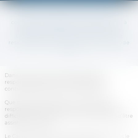
Que ce soit de votre fait (chute, une
coupure, une brûlure, à votre domicile, à
l’extérieur, pendant vos loisirs ou en
vacances) ou du fait d’un tiers (cas de
responsabilité qui sont prévus par le code
civil).
Dans l’un ou l’autre cas, les assurances
responsabilité civile, scolaire, sportive ou
contractuelle peuvent vous indemniser.
Que ce soit votre assureur ou celui du tiers
responsable, les contrats sont peu lisibles et
difficiles à comprendre, il est donc essentiel d’être
assisté et conseillé.
Le Cabinet peut vous accompagner tant dans le