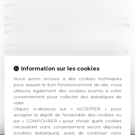
cadre de la phase amiable que judicaire.
Que l’assureur accepte ou non la prise en charge
amiable, une expertise médicale doit être réalisée
afin d’évaluer vos préjudices.
L’expertise médicale est une étape cruciale et il
est absolument nécessaire de bien la préparer et
d’y être assisté.C’est sur la base du rapport que
l’indemnisation des préjudices de la victime sera
Information sur les cookies
réalisée par la suite. Il est donc recommandé de
prendre attache au préalable avec notre cabinet.
Nous avons recours à des cookies techniques
pour assurer le bon fonctionnement du site, nous
utilisons également des cookies soumis à votre
Retour à l'accueil
consentement pour collecter des statistiques de
visite.
Cliquez ci-dessous sur « ACCEPTER » pour
Contacter un avocat
accepter le dépôt de l'ensemble des cookies ou
sur « CONFIGURER » pour choisir quels cookies
nécessitant votre consentement seront déposés
(cookies statistiques), avant de continuer votre