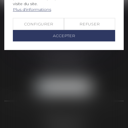
visite du site.
Plus d'informations
CONFIGURER
REFUSER
ACCEPTER
SELARL PICOTIN AVOCATS
96 rue du tondu
33000 BORDEAUX
Tél :
05 56 48 66 00
Fax :
05 56 44 46 94
NOUS LOCALISER
CABINET DE PARIS
2, Rue de Poissy
75005 Paris