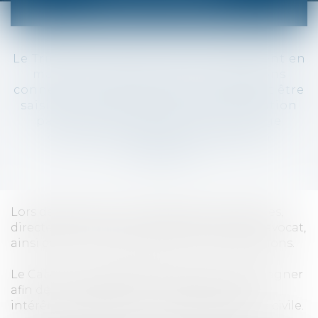
CORRECTIONNEL
Le Tribunal Correctionnel est compétent en
matière de délits et de contraventions
connexes. Le tribunal peut notamment être
saisi par citation directe, par convocation
par procès-verbal, par renvoi du juge
d’instruction ou par comparution
immédiate.
Lors de l’audience, les parties sont entendues,
directement ou par l’intermédiaire de leur avocat,
ainsi que le Ministère Public en ses réquisitions.
Le Cabinet est susceptible de vous accompagner
afin de vous assister dans la défense de vos
intérêts, en Défense ou en qualité de partie civile.