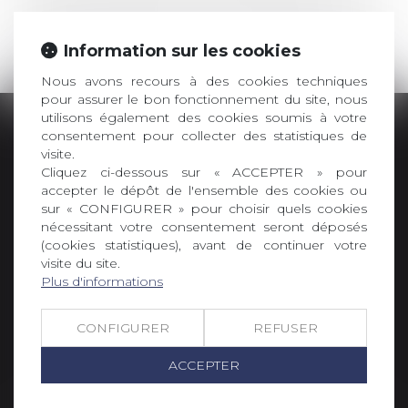
Il est possible de faire appel de la décision ou de
s’y opposer dans certains cas. Le Cabinet est en
Information sur les cookies
mesure de vous assister dans ces démarches.
Nous avons recours à des cookies techniques
pour assurer le bon fonctionnement du site, nous
utilisons également des cookies soumis à votre
consentement pour collecter des statistiques de
visite.
Cliquez ci-dessous sur « ACCEPTER » pour
accepter le dépôt de l'ensemble des cookies ou
sur « CONFIGURER » pour choisir quels cookies
nécessitant votre consentement seront déposés
SELARL PICOTIN AVOCATS
(cookies statistiques), avant de continuer votre
96 rue du tondu
visite du site.
Plus d'informations
33000 BORDEAUX
Tél :
05 56 48 66 00
Fax :
05 56 44 46 94
CONFIGURER
REFUSER
ACCEPTER
NOUS LOCALISER