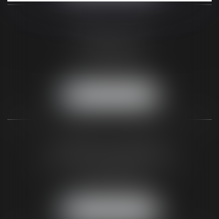
CABINET DE PARIS
2, Rue de Poissy
75005 Paris
Tél :
01 44 32 00 40
Fax :
05 56 44 46 94
NOUS LOCALISER
CABINET DU BLAYAIS
62 A avenue de la République
33820 SAINT-CIERS-SUR-GIRONDE
Tél :
05 56 48 66 00
Fax :
05 56 44 46 94
NOUS LOCALISER