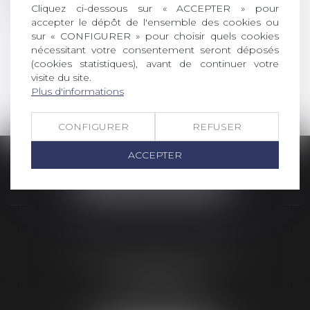
pour les faire remonter.
Cliquez ci-dessous sur « ACCEPTER » pour
accepter le dépôt de l'ensemble des cookies ou
sur « CONFIGURER » pour choisir quels cookies
Retour à l'accueil
nécessitant votre consentement seront déposés
(cookies statistiques), avant de continuer votre
visite du site.
Contacter un avocat
Plus d'informations
CONFIGURER
REFUSER
ACCEPTER
SELARL PICOTIN AVOCATS
96 rue du tondu
33000 BORDEAUX
Tél :
05 56 48 66 00