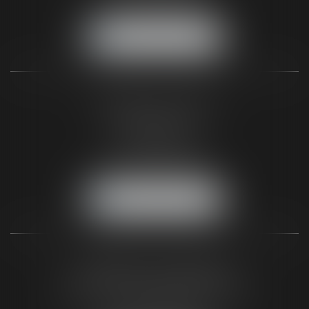
Fax :
05 56 44 46 94
NOUS LOCALISER
CABINET DE PARIS
2, Rue de Poissy
75005 Paris
Tél :
01 44 32 00 40
Fax :
05 56 44 46 94
NOUS LOCALISER
CABINET DU BLAYAIS
62 A avenue de la République
33820 SAINT-CIERS-SUR-GIRONDE