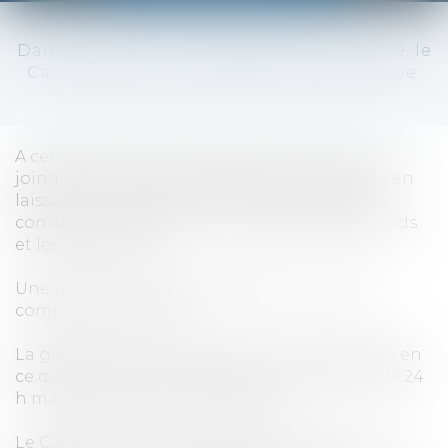
Dans le cadre d’une enquête préliminaire, le
Cabinet peut vous assister en Garde à vue.
A cet égard et en cas d’urgence, vous pouvez
joindre le Cabinet par téléphone et par mail en
laissant un message. Tous les messages sont
consultés tous les jours y compris les week-ends
et les jours fériés.
Une réponse vous sera apportée, en tenant
compte de l’urgence.
La garde à vue est une mesure contraignante en
ce qu’elle vous prive de liberté. Sa durée est de 24
h mais elle peut être prolongée.
Le Cabinet en vous assistant s’assure que la