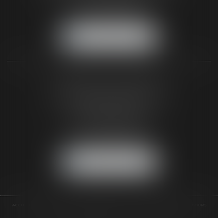
Tél :
05 56 48 66 00
Fax :
05 56 44 46 94
NOUS LOCALISER
CABINET DE BIGANOS
120 Avenue de la Côte d'Argent
33380 BIGANOS
(Entrée par la Rue Pasteur)
Tél :
05 56 48 66 00
Fax :
05 56 44 46 94
NOUS LOCALISER
ACCUEIL
L'ÉQUIPE
DOMAINES D'INTERVENTIONS
AUTRES COMPÉTENCES
COURS