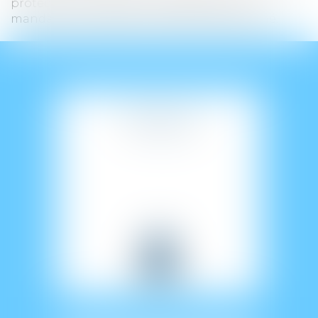
protection du majeur à protégé mais un
mandataire professionnel peut être désigné.
TUTELLE