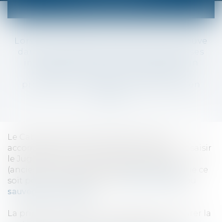
PROTÉGÉS
Lorsqu’une personne majeure se retrouve
dans l’incapacité de pourvoir seule à ses
intérêts en raison d’une maladie, d’un
handicap ou autre, une mesure de
protection juridique peut être mise en
place.
Le Cabinet PICOTIN AVOCATS peut vous
accompagner dans ce type de procédure et saisir
le Juge des Contentieux de la Protection
(anciennement appelé Juge des Tutelles) que ce
soit pour une demande de
tutelle
,
curatelle
ou
sauvegarde de justice
.
La priorité est donnée à la famille pour assurer la