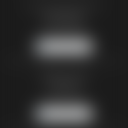
SELARL PICOTIN AVOCATS
96 rue du tondu
33000 BORDEAUX
Tél :
05 56 48 66 00
Fax :
05 56 44 46 94
NOUS LOCALISER
CABINET DE PARIS
2, Rue de Poissy
75005 Paris
Tél :
01 44 32 00 40
Fax :
05 56 44 46 94
NOUS LOCALISER