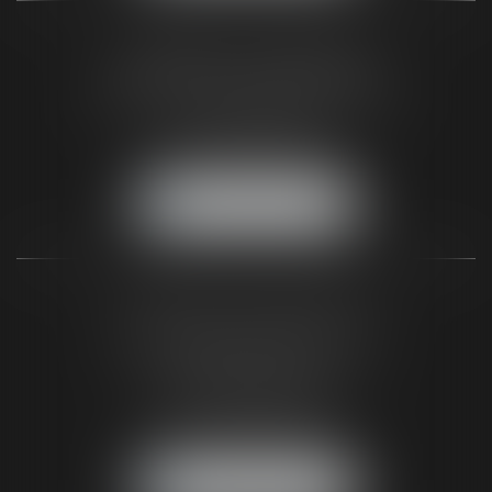
CABINET DU BLAYAIS
62 A avenue de la République
33820 SAINT-CIERS-SUR-GIRONDE
Tél :
05 56 48 66 00
Fax :
05 56 44 46 94
NOUS LOCALISER
CABINET DE BIGANOS
120 Avenue de la Côte d'Argent
33380 BIGANOS
(Entrée par la Rue Pasteur)
Tél :
05 56 48 66 00
Fax :
05 56 44 46 94
NOUS LOCALISER