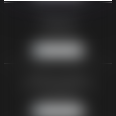
CABINET DE PARIS
2, Rue de Poissy
75005 Paris
Tél :
01 44 32 00 40
Fax :
05 56 44 46 94
NOUS LOCALISER
CABINET DU BLAYAIS
62 A avenue de la République
33820 SAINT-CIERS-SUR-GIRONDE
Tél :
05 56 48 66 00
Fax :
05 56 44 46 94
NOUS LOCALISER