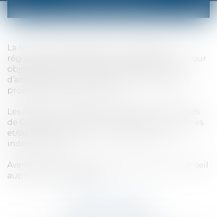
CIRCULATION
La loi du 5 juillet 1985 dite « Loi Badinter »
régissant l’indemnisation des victimes avait pour
objet d’améliorer la situation des victimes
d’accidents de la circulation et d’accélérer les
procédures d’indemnisation.
Les régleurs (compagnie d’assurances ou fonds
de Garantie) contactent rapidement les victimes
et/ou leur famille pour leur proposer une
indemnisation.
Avant toute décision de votre part, prenez conseil
auprès de notre cabinet.
Retour à l'accueil