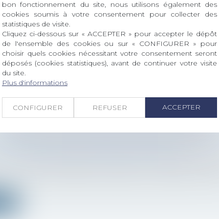
bon fonctionnement du site, nous utilisons également des
cookies soumis à votre consentement pour collecter des
statistiques de visite.
 SUD OUEST : POURQUOI LE COMBAT ANTI-S
Cliquez ci-dessous sur « ACCEPTER » pour accepter le dépôt
SON BRAS ARMÉ EN JANVIER 2020
de l'ensemble des cookies ou sur « CONFIGURER » pour
choisir quels cookies nécessitant votre consentement seront
déposés (cookies statistiques), avant de continuer votre visite
du site.
ite
Plus d'informations
ACCEPTER
CONFIGURER
REFUSER
 SUD OUEST 6 JUIN 2019 : ACTION EN DIF
FABIEN ROBERT : MÉNARD DÉBOUTÉ
e maire de Béziers reprochait à l'adjoint bordel
ite