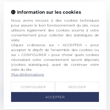
Information sur les cookies
Nous avons recours à des cookies techniques
pour assurer le bon fonctionnement du site, nous
utilisons également des cookies soumis à votre
consentement pour collecter des statistiques de
visite.
Cliquez ci-dessous sur « ACCEPTER » pour
accepter le dépôt de l'ensemble des cookies ou
AUDITION DE DANIEL PICOTIN DU
sur « CONFIGURER » pour choisir quels cookies
nécessitant votre consentement seront déposés
JEUDI 5 FÉVRIER À LA COMMISSION
(cookies statistiques), avant de continuer votre
DES LOIS DE L’ASSEMBLÉE NATIONALE
visite du site.
Débats
/
Etat du droit et manifeste
Plus d'informations
Audition de Daniel Picotin du jeudi 5
février à la Commission des lois de l’A...
CONFIGURER
REFUSER
Lire la suite
ACCEPTER