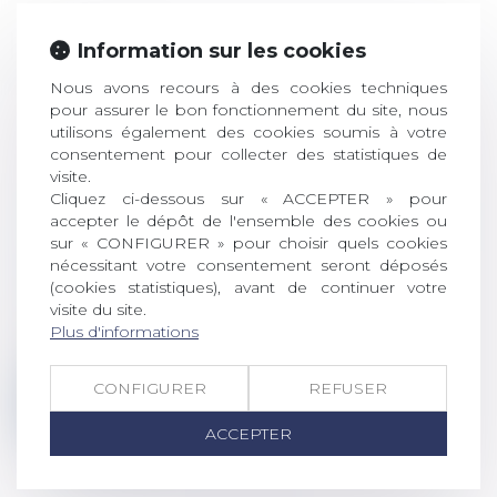
Information sur les cookies
Nous avons recours à des cookies techniques
pour assurer le bon fonctionnement du site, nous
utilisons également des cookies soumis à votre
consentement pour collecter des statistiques de
visite.
Cliquez ci-dessous sur « ACCEPTER » pour
accepter le dépôt de l'ensemble des cookies ou
LIVE-INTERVIEW DU 06 MAI 2020 AVEC
sur « CONFIGURER » pour choisir quels cookies
NOUNOU VADROUILLE
nécessitant votre consentement seront déposés
Actualités du cabinet
(cookies statistiques), avant de continuer votre
visite du site.
Débats
Plus d'informations
Maître Maleine Picotin-Gueye et Ophélie
Rodrigues, avocates associées au cabi...
CONFIGURER
REFUSER
Lire la suite
ACCEPTER