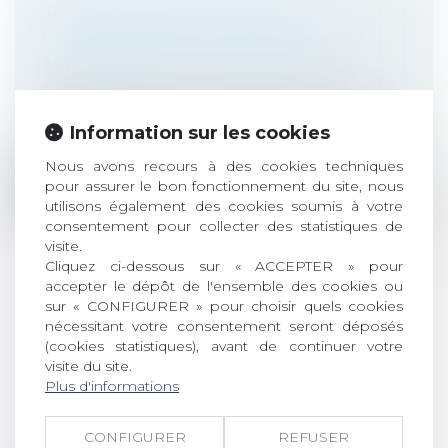
LA BENJAMINE DES RECLUS DE
MONFLANQUIN TÉMOIGNE AU
PROCÈS EN APPEL À BORDEAUX
Presse
/
Affaire Tilly – Reclus de
Monflanquin
Au 3ème jour du procès de Thierry Tilly
Information sur les cookies
devant la cour d’appel de Bordeaux, l...
Nous avons recours à des cookies techniques
pour assurer le bon fonctionnement du site, nous
Lire la suite
utilisons également des cookies soumis à votre
consentement pour collecter des statistiques de
visite.
Cliquez ci-dessous sur « ACCEPTER » pour
accepter le dépôt de l'ensemble des cookies ou
sur « CONFIGURER » pour choisir quels cookies
RECLUS DE MONFLANQUIN : 10 ANS
nécessitant votre consentement seront déposés
REQUIS CONTRE TILLY, DÉCISION
(cookies statistiques), avant de continuer votre
visite du site.
RENDUE LE 4 JUIN
Plus d'informations
Presse
/
Affaire Tilly – Reclus de
Monflanquin
CONFIGURER
REFUSER
La peine maximale de dix ans de prison a