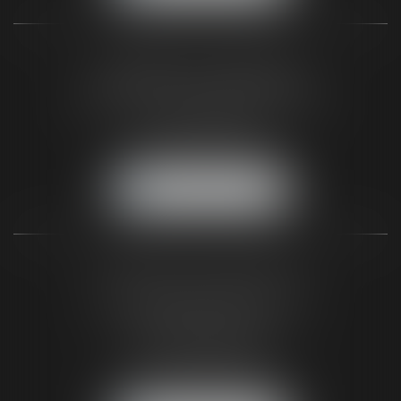
CABINET DU BLAYAIS
62 A avenue de la République
33820 SAINT-CIERS-SUR-GIRONDE
Tél :
05 56 48 66 00
Fax :
05 56 44 46 94
NOUS LOCALISER
CABINET DE BIGANOS
120 Avenue de la Côte d'Argent
33380 BIGANOS
(Entrée par la Rue Pasteur)
Tél :
05 56 48 66 00
Fax :
05 56 44 46 94