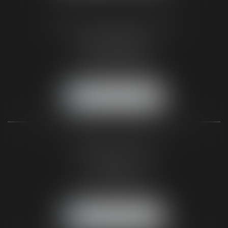
SELARL PICOTIN AVOCATS
96 rue du tondu
33000 BORDEAUX
Tél :
05 56 48 66 00
Fax :
05 56 44 46 94
NOUS LOCALISER
CABINET DE PARIS
2, Rue de Poissy
75005 Paris
Tél :
01 44 32 00 40
Fax :
05 56 44 46 94
NOUS LOCALISER