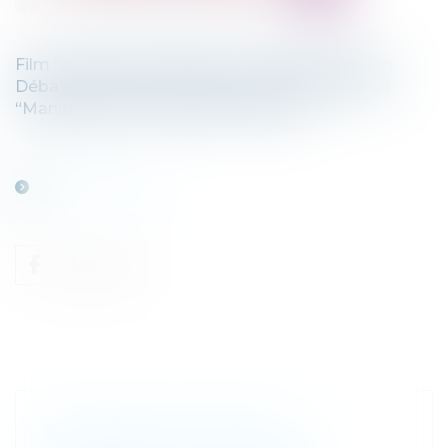
Film “Martha May Marlene” de Elizabeth Olsen
Débat animé par les Védrines et Daniel Picotin
“Manipulation et emprise mentales”
cine-debat.jpg
SUD OUEST – RECLUS DE