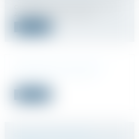
Monflanquin
Ciné-débat Lundi 28 avril 20h00 Cinéma
Zoetrope Blaye Film “Martha M...
Lire la suite
UNE FAMILLE SOUS INFLUENCE
Presse
/
Affaire Tilly – Reclus de
Monflanquin
Lire la suite
RECLUS DE MONFLANQUIN.