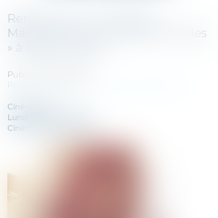
Rendez-vous : Ciné-débat «
Manipulation et emprise mentales
» à Blaye le 28/04
Publié le :
28/04/2013
Presse
/
Affaire Tilly – Reclus de Monflanquin
Ciné-débat
Lundi 28 avril 20h00
Cinéma Zoetrope Blaye