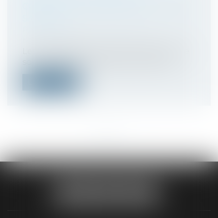
COMMENT LE GOUROU TILLY A TISSÉ
SA TOILE
Presse
/
Affaire Tilly – Reclus de
Monflanquin
Les membres de la famille de Védrines se
sont succédé à la barre pour raconte...
Lire la suite
<<
<
...
6
7
8
9
10
11
12
...
>
>>