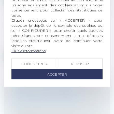
pour assurer le bon fonctionnement du site, nous
utilisons également des cookies soumis à votre
consentement pour collecter des statistiques de
visite.
Cliquez ci-dessous sur « ACCEPTER » pour
accepter le dépôt de l'ensemble des cookies ou
SUD OUEST : LE CHÂTEAU DEVENU
sur « CONFIGURER » pour choisir quels cookies
PRISON
nécessitant votre consentement seront déposés
Presse
/
Affaire Tilly – Reclus de
(cookies statistiques), avant de continuer votre
visite du site.
Monflanquin
Plus d'informations
Lire la suite
CONFIGURER
REFUSER
ACCEPTER
RENDEZ-VOUS : CINÉ-DÉBAT «
MANIPULATION ET EMPRISE
MENTALES » À BLAYE LE 28/04
Presse
/
Affaire Tilly – Reclus de