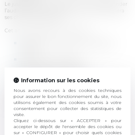
Le justiciable ainsi préparé, pourra appréhender
l’audience avec plus de sérennité et maximisera
ses chances de réussite.
Cet accompagnement comprend :
le diagnostic du dossier et études des
risques,
la simulation d’audience,
le briefing avant l’audience,
le débriefing post audience.
Information sur les cookies
Nous avons recours à des cookies techniques
pour assurer le bon fonctionnement du site, nous
Sur devis uniquement.
utilisons également des cookies soumis à votre
consentement pour collecter des statistiques de
visite.
Retour à l'accueil
Cliquez ci-dessous sur « ACCEPTER » pour
accepter le dépôt de l'ensemble des cookies ou
sur « CONFIGURER » pour choisir quels cookies