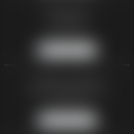
CABINET DE PARIS
2, Rue de Poissy
75005 Paris
Tél :
01 44 32 00 40
Fax :
05 56 44 46 94
NOUS LOCALISER
CABINET DU BLAYAIS
62 A avenue de la République
33820 SAINT-CIERS-SUR-GIRONDE
Tél :
05 56 48 66 00
Fax :
05 56 44 46 94
NOUS LOCALISER