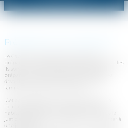
AUDIENCES
Préparation aux audiences
Le Cabinet PICOTIN AVOCATS propose de
préparer les justiciables aux audiences auxquelles
ils sont confrontés. Plus précisément, cette
préparation est proposée pour les audiences
devant les juridictions suivantes : pénales,
familiales et tribunal pour enfants.
Cet accompagnement ne se substitue pas à
l’accompagnement réalisé par le Conseil
habituel mais vient en complément afin que le
justiciable dispose des codes pour se présenter à
une juridiction.