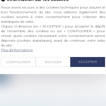
T 23 SEPTEMBRE 2012 : LE GOUROU FACE A
Nous avons recours à des cookies techniques pour assurer le
aire Tilly – Reclus de Monflanquin
bon fonctionnement du site, nous utilisons également des
cookies soumis à votre consentement pour collecter des
ite
statistiques de visite.
Cliquez ci-dessous sur « ACCEPTER » pour accepter le dépôt
de l'ensemble des cookies ou sur « CONFIGURER » pour
choisir quels cookies nécessitant votre consentement seront
déposés (cookies statistiques), avant de continuer votre visite
du site.
Plus d'informations
E LIBRE : LE GOUROU DE MONFLANQUIN D
ACCEPTER
aire Tilly – Reclus de Monflanquin
CONFIGURER
REFUSER
ir manipulé et dépouillé une famille d’aristocrates, Thie
ite