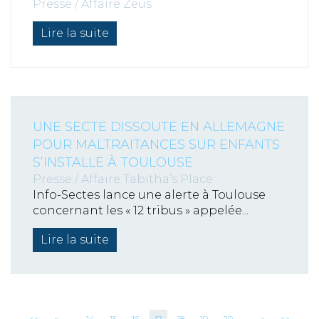
Presse
/
Affaire Zeus
Lire la suite
UNE SECTE DISSOUTE EN ALLEMAGNE
POUR MALTRAITANCES SUR ENFANTS
S’INSTALLE À TOULOUSE
Presse
/
Affaire Tabitha’s Place
Info-Sectes lance une alerte à Toulouse
concernant les « 12 tribus » appelée...
Lire la suite
<<
<
...
14
15
16
17
18
19
20
...
>
>>