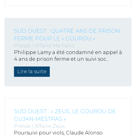
SUD OUEST : QUATRE ANS DE PRISON
FERME POUR LE « GOUROU »
Presse
/
Affaire Me Ilario
Philippe Lamy a été condamné en appel à
4 ans de prison ferme et un suivi soc...
Lire la suite
SUD OUEST : « ZEUS, LE GOUROU DE
GUJAN-MESTRAS »
Presse
/
Affaire Zeus
Poursuivi pour viols, Claude Alonso