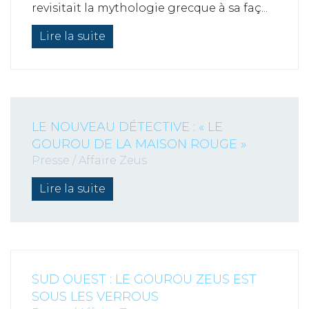
revisitait la mythologie grecque à sa faç...
Lire la suite
LE NOUVEAU DÉTECTIVE : « LE
GOUROU DE LA MAISON ROUGE »
Presse
/
Affaire Zeus
Lire la suite
SUD OUEST : LE GOUROU ZEUS EST
SOUS LES VERROUS