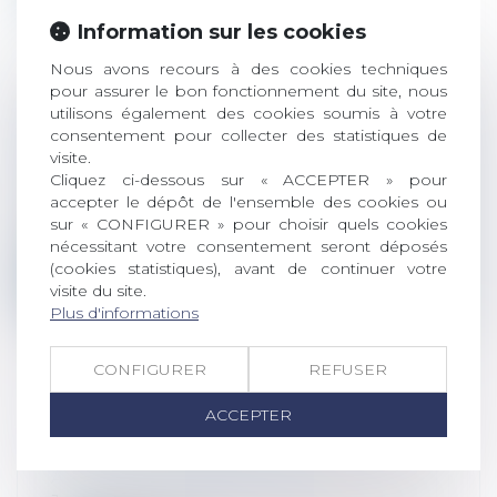
Information sur les cookies
Nous avons recours à des cookies techniques
pour assurer le bon fonctionnement du site, nous
utilisons également des cookies soumis à votre
NOUVELLE VICTOIRE DU CABINET
consentement pour collecter des statistiques de
PICOTIN - 18 MARS 2025
visite.
Cliquez ci-dessous sur « ACCEPTER » pour
Actualités du cabinet
accepter le dépôt de l'ensemble des cookies ou
Juge aux Affaires familiales d’Angoulême
sur « CONFIGURER » pour choisir quels cookies
du 18 mars 2025. Le Cabinet PIC...
nécessitant votre consentement seront déposés
(cookies statistiques), avant de continuer votre
Lire la suite
visite du site.
Plus d'informations
CONFIGURER
REFUSER
ACCEPTER
NOUVELLE VICTOIRE DU CABINET
PICOTIN - 28 JANVIER 2025
Actualités du cabinet