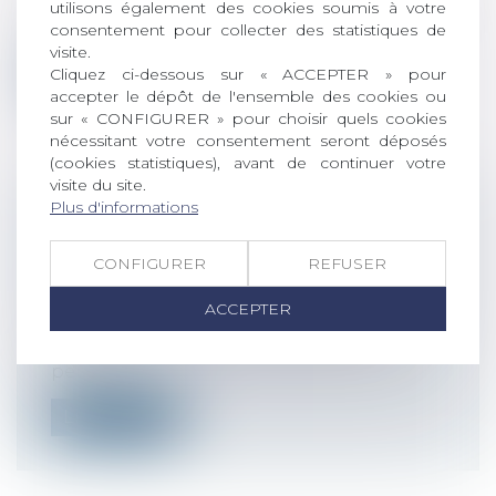
FAIT-DIVERS – Onze membres d’une même
utilisons également des cookies soumis à votre
famille de l’aristocratie du Sud-Ouest...
consentement pour collecter des statistiques de
visite.
Cliquez ci-dessous sur « ACCEPTER » pour
Lire la suite
accepter le dépôt de l'ensemble des cookies ou
sur « CONFIGURER » pour choisir quels cookies
nécessitant votre consentement seront déposés
(cookies statistiques), avant de continuer votre
visite du site.
Plus d'informations
L’AFFAIRE DES RECLUS DE
MONFLANQUIN DEVANT LA JUSTICE
CONFIGURER
REFUSER
Presse
/
Affaire Tilly – Reclus de
Monflanquin
ACCEPTER
Une famille ruinée en dix ans de
soumission : le tribunal de Bordeaux se
penc...
Lire la suite