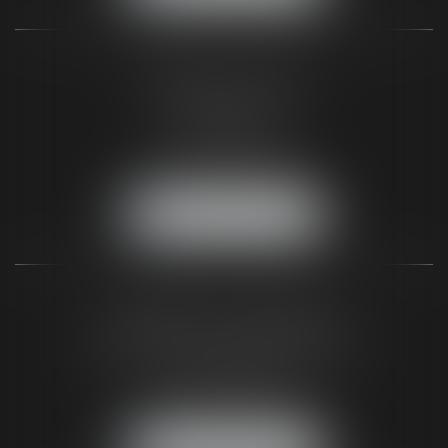
CABINET DE PARIS
2, Rue de Poissy
75005 Paris
Tél :
01 44 32 00 40
Fax :
05 56 44 46 94
NOUS LOCALISER
CABINET DU BLAYAIS
62 A avenue de la République
33820 SAINT-CIERS-SUR-GIRONDE
Tél :
05 56 48 66 00
Fax :
05 56 44 46 94