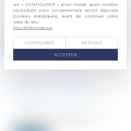
sur « CONFIGURER » pour choisir quels cookies
nécessitant votre consentement seront déposés
SUD OUEST : LE CHÂTEAU DEVENU
(cookies statistiques), avant de continuer votre
PRISON
visite du site.
Presse
/
Affaire Tilly – Reclus de
Plus d'informations
Monflanquin
CONFIGURER
REFUSER
Lire la suite
ACCEPTER
RENDEZ-VOUS : CINÉ-DÉBAT «
MANIPULATION ET EMPRISE
MENTALES » À BLAYE LE 28/04
Presse
/
Affaire Tilly – Reclus de
Monflanquin
Ciné-débat Lundi 28 avril 20h00 Cinéma
Zoetrope Blaye Film “Martha M...