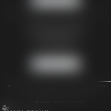
NOUS LOCALISER
CABINET DE BIGANOS
120 Avenue de la Côte d'Argent
33380 BIGANOS
(Entrée par la Rue Pasteur)
Tél :
05 56 48 66 00
Fax :
05 56 44 46 94
NOUS LOCALISER
ACCUEIL
L'ÉQUIPE
DOMAINES D'INTERVENTIONS
AUTRES COMPÉTENCES
COURS
ACTUS
CONTACT
HONORAIRES
RÔLE DE L'AVOCAT
PLAN DU SITE
MENTIONS LÉGALES
RECRUTEMENT
ARTICLES
Septeo Digital & Services © 2019