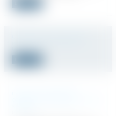
Lire la suite
UNE FAMILLE SOUS INFLUENCE
Presse
/
Affaire Tilly – Reclus de
Monflanquin
Lire la suite
RECLUS DE MONFLANQUIN.
COMMENT LE GOUROU TILLY A TISSÉ
SA TOILE
Presse
/
Affaire Tilly – Reclus de