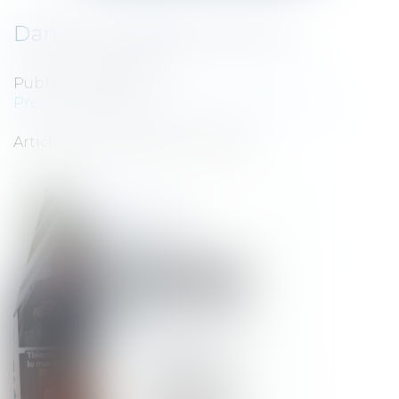
Dans les Griffes du Gourou
Publié le :
31/05/2013
Presse
/
Affaire Tilly – Reclus de Monflanquin
Article SUd-Ouest du 31 mai 2013