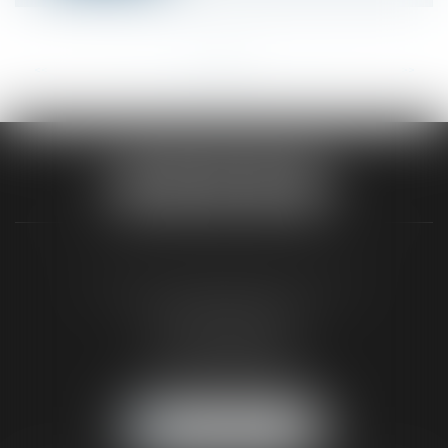
<<
<
...
37
38
39
40
41
42
43
...
>
>>
SELARL PICOTIN AVOCATS
96 rue du tondu
33000 BORDEAUX
Tél :
05 56 48 66 00
Fax :
05 56 44 46 94
NOUS LOCALISER