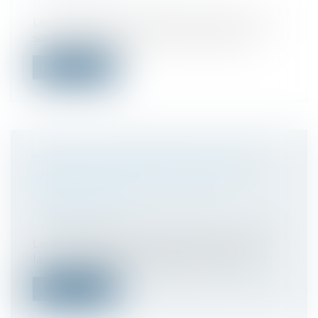
Monflanquin
Les membres de la famille de Védrines se
sont succédé à la barre pour raconte...
Lire la suite
RECLUS DE MONFLANQUIN: PEINE
MAXIMALE REQUISE EN APPEL
CONTRE TILLY
Presse
/
Affaire Tilly – Reclus de
Monflanquin
Le ministère public a requis jeudi devant
la Cour d’appel de Bordeaux une pei...
Lire la suite